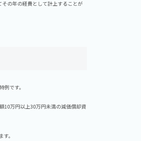
てその年の経費として計上することが
。
特例です。
10万円以上30万円未満の減価償却資
ます。