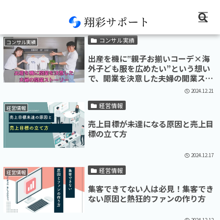
2024-12
コンサル実績
コンサル実績
出産を機に‟親子お揃いコーデ×海
外子ども服を広めたい”という想い
で、開業を決意した夫婦の開業スト
ーリー
2024.12.21
経営情報
経営情報
売上目標が未達になる原因と売上目
標の立て方
2024.12.17
経営情報
経営情報
集客できてない人は必見！集客でき
ない原因と熱狂的ファンの作り方
2024.12.12