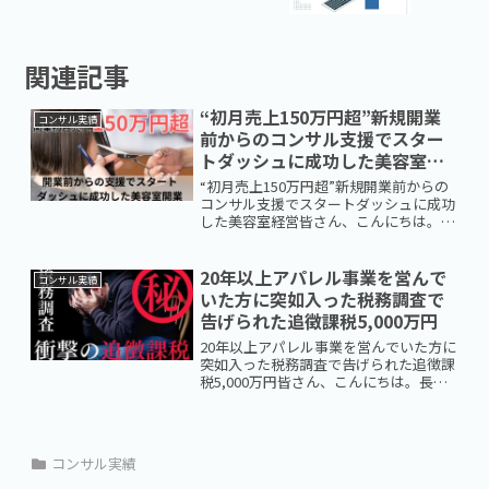
関連記事
“初月売上150万円超”新規開業
コンサル実績
前からのコンサル支援でスター
トダッシュに成功した美容室経
営
“初月売上150万円超”新規開業前からの
コンサル支援でスタートダッシュに成功
した美容室経営皆さん、こんにちは。長
崎県佐世保市で経営コンサルタントをし
ております、翔彩サポート代表の広瀬で
す。今回は、長崎県内に新たにオープン
20年以上アパレル事業を営んで
コンサル実績
した美容室（チェア台...
いた方に突如入った税務調査で
告げられた追徴課税5,000万円
20年以上アパレル事業を営んでいた方に
突如入った税務調査で告げられた追徴課
税5,000万円皆さん、こんにちは。長崎
県佐世保市で経営コンサルタントをして
おります、翔彩サポート代表の広瀬で
す。まずはじめに、翔彩サポートは経営
コンサルタントであり...
コンサル実績