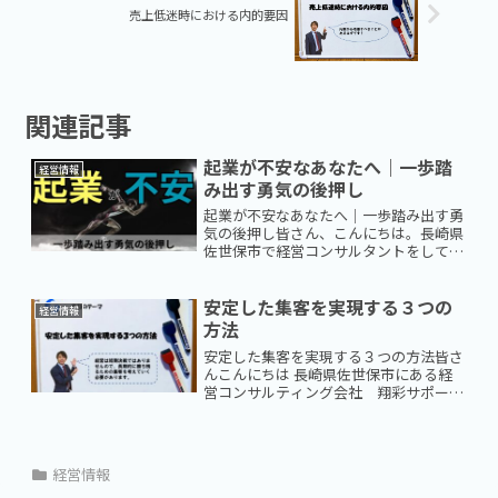
売上低迷時における内的要因
関連記事
起業が不安なあなたへ｜一歩踏
経営情報
み出す勇気の後押し
起業が不安なあなたへ｜一歩踏み出す勇
気の後押し皆さん、こんにちは。長崎県
佐世保市で経営コンサルタントをしてお
ります、翔彩サポート代表の広瀬です。
「起業してみたい。でも、不安が多すぎ
て踏み出せない…」そんな風に感じてい
安定した集客を実現する３つの
経営情報
ませんか？起業とは自由で...
方法
安定した集客を実現する３つの方法皆さ
んこんにちは 長崎県佐世保市にある経
営コンサルティング会社 翔彩サポート
です。今回は「安定した集客を実現する
３つの方法」について解説します。歯科
医院やエステサロン、美容室などの集客
においてこのようなお悩み...
経営情報