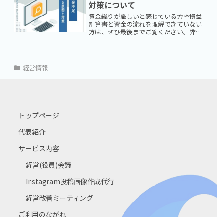
ない』『弱音を吐けない』...
対策について
資金繰りが厳しいと感じている方や損益
計算書と資金の流れを理解できていない
方は、ぜひ最後までご覧ください。弊社
は、初回の無料カウンセリングを実施し
ていますので、お気軽にご相談くださ
い。
経営情報
トップページ
代表紹介
サービス内容
経営(役員)会議
Instagram投稿画像作成代行
経営改善ミーティング
ご利用のながれ