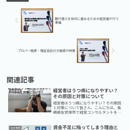
銀行借入を有利に進めるための経営者が行う
準備
プロパー融資・保証協会付き融資の特徴
関連記事
経営者はうつ病になりやすい？
経営情報
その原因と対策について
経営者はうつ病になりやすい？その原因
と対策について皆さん、こんにちは。長
崎県佐世保市で経営コンサルタントをし
ております、翔彩サポート代表の広瀬で
す。『こんなに頑張っているのに、なぜ
気分が晴れないのか』『誰にも相談でき
資金不足に陥ってしまう理由と
経営情報