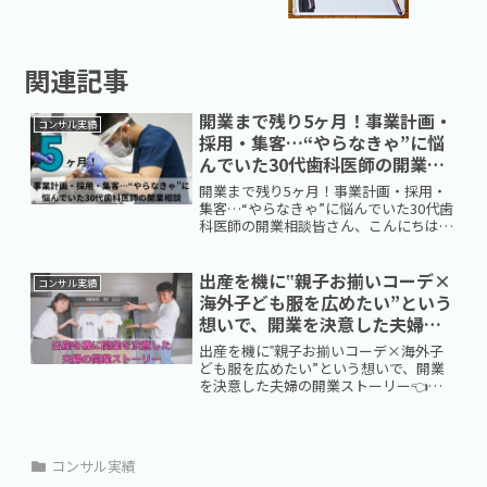
関連記事
開業まで残り5ヶ月！事業計画・
コンサル実績
採用・集客…“やらなきゃ”に悩
んでいた30代歯科医師の開業相
談
開業まで残り5ヶ月！事業計画・採用・
集客…“やらなきゃ”に悩んでいた30代歯
科医師の開業相談皆さん、こんにちは。
長崎県佐世保市で経営コンサルタントを
しております、翔彩サポート代表の広瀬
です。今回は、歯科Web予約システムの
出産を機に‟親子お揃いコーデ×
コンサル実績
提供会社様からご紹...
海外子ども服を広めたい”という
想いで、開業を決意した夫婦の
開業ストーリー
出産を機に‟親子お揃いコーデ×海外子
ども服を広めたい”という想いで、開業
を決意した夫婦の開業ストーリー👈ク
リックすると動画が再生されます！良か
ったらご視聴ください。皆さん、こんに
ちは。長崎県佐世保市で経営コンサルタ
ントをしております、翔彩サ...
コンサル実績