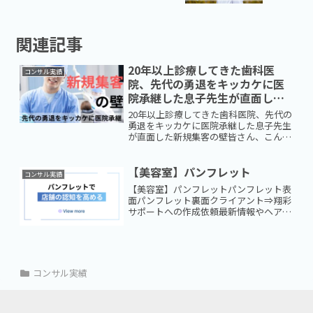
関連記事
20年以上診療してきた歯科医
コンサル実績
院、先代の勇退をキッカケに医
院承継した息子先生が直面した
新規集客の壁
20年以上診療してきた歯科医院、先代の
勇退をキッカケに医院承継した息子先生
が直面した新規集客の壁皆さん、こんに
ちは。長崎県佐世保市で経営コンサルタ
ントをしております、翔彩サポート代表
の広瀬です。今回は、長崎県で歯科医院
【美容室】パンフレット
コンサル実績
を20年以上営んでおり...
【美容室】パンフレットパンフレット表
面パンフレット裏面クライアント⇒翔彩
サポートへの作成依頼最新情報やヘアス
タイルに関する情報はInstagramで更新
することが多いため、一度でも来店した
お客様へ店舗をより知っていただくため
のパンフレットを...
コンサル実績