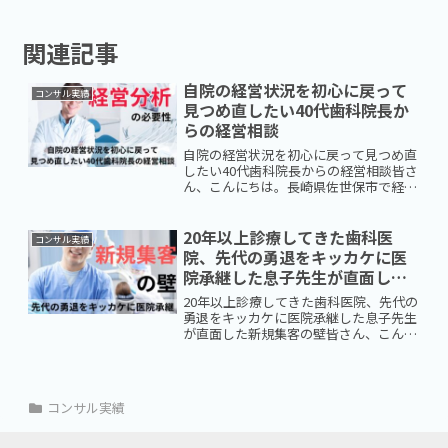
関連記事
自院の経営状況を初心に戻って
コンサル実績
見つめ直したい40代歯科院長か
らの経営相談
自院の経営状況を初心に戻って見つめ直
したい40代歯科院長からの経営相談皆さ
ん、こんにちは。長崎県佐世保市で経営
コンサルタントをしております、翔彩サ
ポート代表の広瀬です。今回は、地域に
根ざした診療を続けておられる、九州の
20年以上診療してきた歯科医
コンサル実績
とある歯科医院の院長か...
院、先代の勇退をキッカケに医
院承継した息子先生が直面した
新規集客の壁
20年以上診療してきた歯科医院、先代の
勇退をキッカケに医院承継した息子先生
が直面した新規集客の壁皆さん、こんに
ちは。長崎県佐世保市で経営コンサルタ
ントをしております、翔彩サポート代表
の広瀬です。今回は、長崎県で歯科医院
を20年以上営んでおり...
コンサル実績